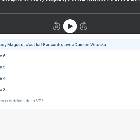
bey Maguire, c'est lui ! Rencontre avec Damien Witecka
e 6
e 5
e 4
e 3
s créatrices de la VF !
e 2
e 1
e Mektoub My Love arrive enfin ! Rencontre avec Shaïn Boumedine et Sal