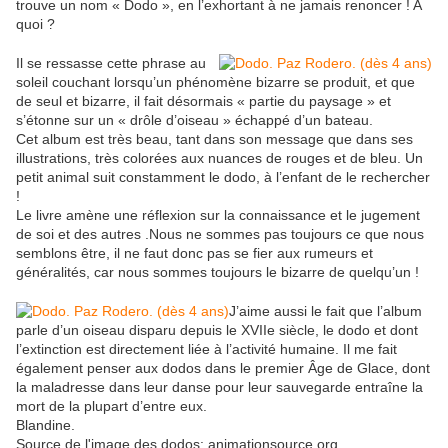
trouve un nom « Dodo », en l’exhortant à ne jamais renoncer ! A
quoi ?
Il se ressasse cette phrase au
soleil couchant lorsqu’un phénomène bizarre se produit, et que
de seul et bizarre, il fait désormais « partie du paysage » et
s’étonne sur un « drôle d’oiseau » échappé d’un bateau.
Cet album est très beau, tant dans son message que dans ses
illustrations, très colorées aux nuances de rouges et de bleu. Un
petit animal suit constamment le dodo, à l’enfant de le rechercher
!
Le livre amène une réflexion sur la connaissance et le jugement
de soi et des autres .Nous ne sommes pas toujours ce que nous
semblons être, il ne faut donc pas se fier aux rumeurs et
généralités, car nous sommes toujours le bizarre de quelqu’un !
J’aime aussi le fait que l’album
parle d’un oiseau disparu depuis le XVIIe siècle, le dodo et dont
l’extinction est directement liée à l’activité humaine. Il me fait
également penser aux dodos dans le premier Âge de Glace, dont
la maladresse dans leur danse pour leur sauvegarde entraîne la
mort de la plupart d’entre eux.
Blandine.
Source de l'image des dodos: animationsource.org