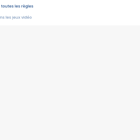
 toutes les règles
s les jeux vidéo
us choquant de Rockstar ? - Le scandale BULLY
e plus moche de Steam
du RÊVE tourne au CAUCHEMAR
pendant 8 heures
it… à tort
umiliés par un jeu vidéo
ire - Final Fantasy 8
ti un empire - Age of Empires
story DOFUS
tard, il crée l'un des pires jeux de tous les temps, MindsEye.