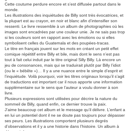
Cette coutume perdure encore et s’est diffusée partout dans le
monde.
Les illustrations des inquiétudes de Billy sont très évocatrices, et
la plupart est au crayon, en noir et blanc afin d’intensifier son
ressenti. Le livre ressemble à un album de photographies où les
images sont encadrées par une couleur unie. Je ne sais pas trop
si les couleurs sont en rapport avec les émotions ou si elles
symbolisent celles du Guatemala et des poupées-tracas.
Le titre en français jouent sur les mots en créant un petit effet
comique répétitif entre Billy et bile, mais dont le sens n’est pas
tout à fait celui induit par le titre original Silly Billy. Là encore un
jeu de consonances, mais qui se traduirait plutôt par Billy l’idiot
(ou le « bébête »)… Il y a une nuance entre le simple d’esprit et
l’inquiétude. Voilà pourquoi, voir les titres originaux lorsqu’il s’agit
de traductions est important car il nous apporte une information
supplémentaire sur le sens que l’auteur a voulu donner à son
livre.
Plusieurs expressions sont utilisées pour décrire la nature du
sommeil de Billy, quand enfin, ce dernier trouve la paix.
J’aime beaucoup cet album et le message qu’il délivre. L’enfant a
en lui un potentiel dont il ne se doute pas toujours pour dépasser
ses peurs. Les illustrations comportent plusieurs degrés
d’observations et il y a une historie dans l’histoire. Un album à