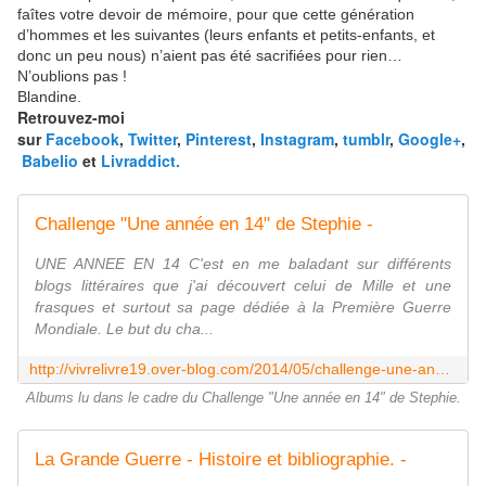
faîtes votre devoir de mémoire, pour que cette génération
d’hommes et les suivantes (leurs enfants et petits-enfants, et
donc un peu nous) n’aient pas été sacrifiées pour rien…
N’oublions pas !
Blandine.
Retrouvez-moi
sur
Facebook
,
Twitter
,
Pinterest
,
Instagram
,
tumblr
,
Google+
,
Babelio
et
Livraddict.
Challenge "Une année en 14" de Stephie -
UNE ANNEE EN 14 C'est en me baladant sur différents
blogs littéraires que j'ai découvert celui de Mille et une
frasques et surtout sa page dédiée à la Première Guerre
Mondiale. Le but du cha...
http://vivrelivre19.over-blog.com/2014/05/challenge-une-annee-en-14-de-stephie.html
Albums lu dans le cadre du Challenge "Une année en 14" de Stephie.
La Grande Guerre - Histoire et bibliographie. -