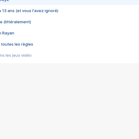
 a 13 ans (et vous l'avez ignoré)
e (littéralement)
im Rayan
 toutes les règles
s les jeux vidéo
us choquant de Rockstar ? - Le scandale BULLY
e plus moche de Steam
du RÊVE tourne au CAUCHEMAR
pendant 8 heures
it… à tort
umiliés par un jeu vidéo
ire - Final Fantasy 8