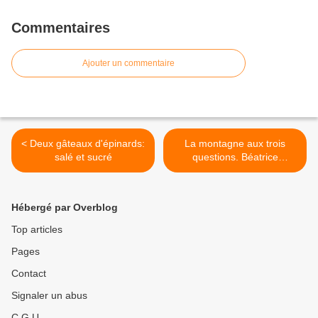
Commentaires
Ajouter un commentaire
< Deux gâteaux d'épinards:
La montagne aux trois
salé et sucré
questions. Béatrice
TANAKA (Dès 5 ans) >
Hébergé par Overblog
Top articles
Pages
Contact
Signaler un abus
C.G.U.