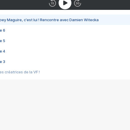
bey Maguire, c'est lui ! Rencontre avec Damien Witecka
e 6
e 5
e 4
e 3
s créatrices de la VF !
e 2
e 1
e Mektoub My Love arrive enfin ! Rencontre avec Shaïn Boumedine et Sal
i : après Toni en famille
elle réalise le bouleversant Dites lui que je l'aime