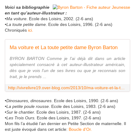
Voici sa bibliographie
en tant qu’auteur-illustrateur :
•
Ma voiture
. Ecole des Loisirs, 2002. (2-6 ans)
•
La toute petite dame.
Ecole des Loisirs, 1996. (2-6 ans)
Chroniqués
ici.
Ma voiture et La toute petite dame Byron Barton
BYRON BARTON Comme je l'ai déjà dit dans un article
spécialement consacré à cet auteur-illustrateur américain,
dès que je vois l'un de ses livres ou que je reconnais son
trait, je le prends ...
http://vivrelivre19.over-blog.com/2013/10/ma-voiture-et-la-toute-petite-dame-byron-barton.html
•
Dinosaures, dinosaures
. Ecole des Loisirs, 1990. (2-6 ans)
•
La petite poule rousse
. Ecole des Loisirs, 1983. (2-6 ans)
•
Sur le chantier
. Ecole des Loisirs, 1987. (2-6 ans)
•
Les Trois Ours.
Ecole des Loisirs, 1997. (2-6 ans)
Mon fils l’a étudié l’an dernier en Petite Section de maternelle. Il
est juste évoqué dans cet article:
Boucle d'Or.